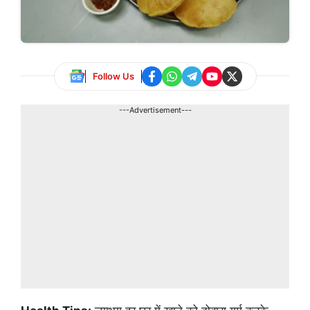
Follow Us
---Advertisement---