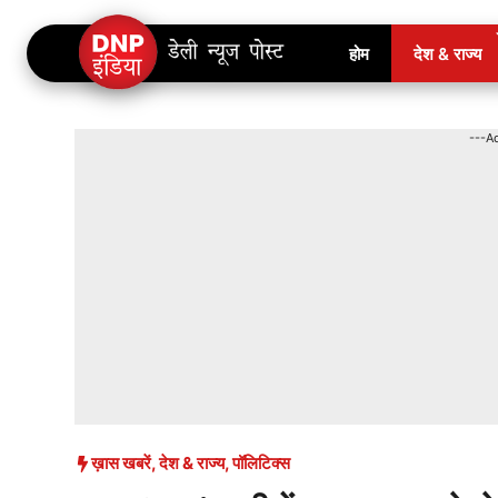
Skip
होम
देश & राज्य
to
content
---A
ख़ास खबरें
,
देश & राज्य
,
पॉलिटिक्स