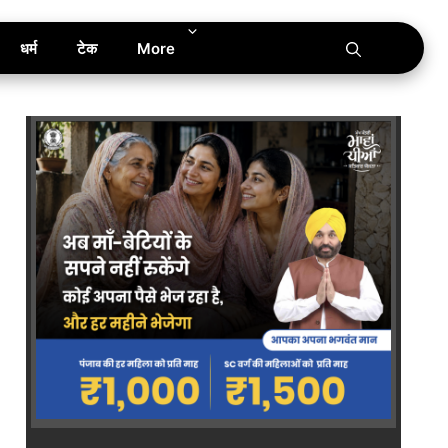
धर्म
टेक
More