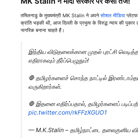
MK Stalin ने मोदी सरकार पर कसा तंज!
तमिलनाडु के मुख्यमंत्री MK Stalin ने अपने
सोशल मीडिया
प्लेटफ
क्रांति भड़की थी, आज दिल्ली के प्रभुत्व के विरुद्ध न्याय की पुकार
नागरिक बनाना चाहते हैं।
இந்திய விடுதலைக்கான முதல் புரட்சி வெடித
எதிராகவும் தீர்ப்பெழுதும்!
🛑 தமிழர்களைச் சொந்த நாட்டில் இரண்டாம்த
வருகிறார்கள்.
🛑 இதனை எதிர்ப்பதால், தமிழர்களைப் படிப்பற
pic.twitter.com/rkFFzXGUO1
— M.K.Stalin – தமிழ்நாட்டை தலைகுனிய வ