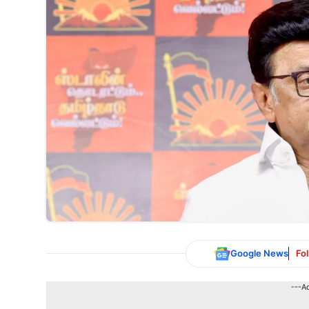
Google News
Fo
---A