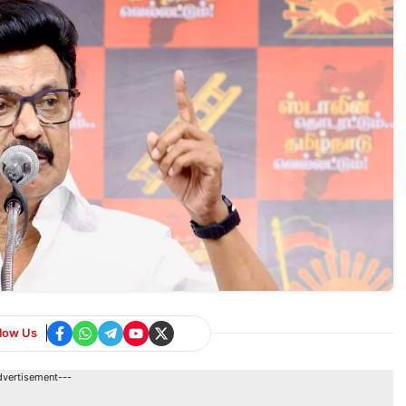
llow Us
dvertisement---