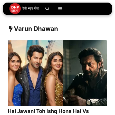
Skip
Menu
to
content
Varun Dhawan
Hai Jawani Toh Ishq Hona Hai Vs